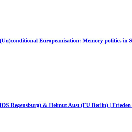
| (Un)conditional Europeanisation: Memory politics in
(IOS Regensburg) & Helmut Aust (FU Berlin) | Frieden