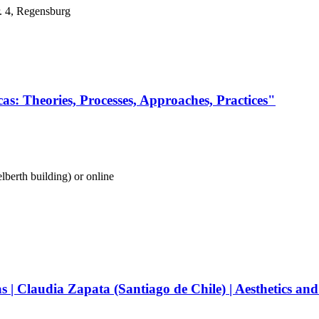
. 4, Regensburg
cas: Theories, Processes, Approaches, Practices"
lberth building) or online
as | Claudia Zapata (Santiago de Chile) | Aesthetics a