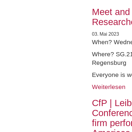
Meet and 
Research
03. Mai 2023
When? Wednes
Where? SG.21
Regensburg
Everyone is 
Weiterlesen
CfP | Lei
Conferenc
firm perf