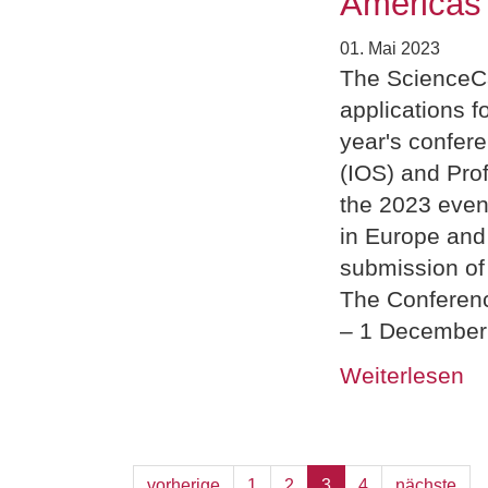
Americas
01. Mai 2023
The ScienceC
applications 
year's confer
(IOS) and Pro
the 2023 event
in Europe and
submission of
The Conferenc
– 1 December
Weiterlesen
vorherige
1
2
3
4
nächste