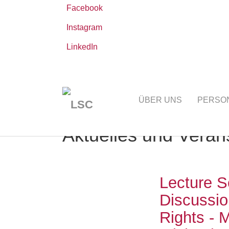
Facebook
Instagram
LinkedIn
Zum
Sie
Leibniz-WissenschaftsCampus
AKTUELLE
Hauptinhalt
sind
ÜBER UNS
PERSO
springen
hier:
Aktuelles und Veran
Lecture S
Discussio
Rights - M