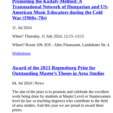
Promoting the Kodály-Method: A
Transnational Network of Hungarian and US-
American Music Educators during the Cold
War (1960s–70s)
11. Jul 2024
When? Thursday, 11 July 2024, 12:15–13:15
Where? Room 109, IOS - Altes Finanzamt, Landshuter Str. 4
Weiterlesen
Award of the 2023 Regensburg Prize for
Outstanding Master’s Theses in Area Studies
04. Jul 2024
|
News
The aim of the prize is to promote and celebrate the excellent
work being done by students at Master Level or Staatsexamen
level (in law or teaching degrees) who contribute to the field
of area studies. And this year we are proud to award three
prizes.