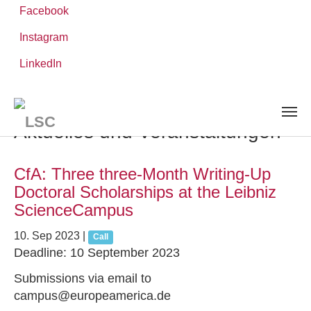
Facebook
Instagram
Zum
Sie
LinkedIn
Leibniz-WissenschaftsCampus
Hauptinhalt
sind
AKTUELLES UND VERANSTALTUNGEN
springen
hier:
Aktuelles und Veranstaltungen
CfA: Three three-Month Writing-Up
Doctoral Scholarships at the Leibniz
ScienceCampus
10. Sep 2023
|
Call
Deadline: 10 September 2023
Submissions via email to
campus@europeamerica.de