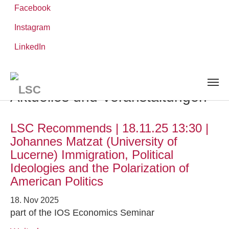
Facebook
Instagram
Zum
Sie
LinkedIn
Leibniz-WissenschaftsCampus
Hauptinhalt
sind
AKTUELLES UND VERANSTALTUNGEN
springen
hier:
Aktuelles und Veranstaltungen
LSC Recommends | 18.11.25 13:30 |
Johannes Matzat (University of
Lucerne) Immigration, Political
Ideologies and the Polarization of
American Politics
18. Nov 2025
part of the IOS Economics Seminar