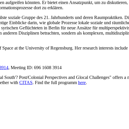
n aufgreifen könnten. Er bietet einen Ansatzpunkt, um zu diskutieren,
ormationsprozesse dort zu erklären.
obilste soziale Gruppe des 21. Jahrhunderts und deren Raumpraktiken. 
tige Einblicke darin, wie globale Prozesse lokale soziale und räumlic
ischen Geflüchteten in Berlin für neue Ansätze für multiperspektivisc
on anderen Disziplinen betrachten, sondern als komplexen, multidiszipli
 Space at the University of Regensburg. Her research interests include m
83914
, Meeting ID: 696 1608 3914
l South'? Post/Colonial Perspectives and Glocal Challenges" offers a mu
gether with
CITAS
. Find the full programm
here
.