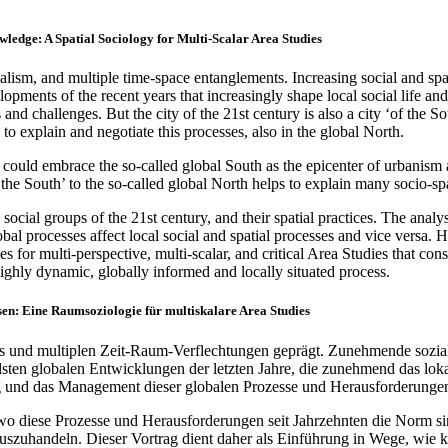
owledge: A Spatial Sociology for Multi-Scalar Area Studies
calism, and multiple time-space entanglements. Increasing social and spat
pments of the recent years that increasingly shape local social life and 
and challenges. But the city of the 21st century is also a city ‘of the 
to explain and negotiate this processes, also in the global North.
s could embrace the so-called global South as the epicenter of urbanism
 the South’ to the so-called global North helps to explain many socio-spa
ocial groups of the 21st century, and their spatial practices. The analys
al processes affect local social and spatial processes and vice versa. H
s for multi-perspective, multi-scalar, and critical Area Studies that cons
 highly dynamic, globally informed and locally situated process.
en: Eine Raumsoziologie für multiskalare Area Studies
mus und multiplen Zeit-Raum-Verflechtungen geprägt. Zunehmende sozial
ten globalen Entwicklungen der letzten Jahre, die zunehmend das loka
ng und das Management dieser globalen Prozesse und Herausforderunge
s‘, wo diese Prozesse und Herausforderungen seit Jahrzehnten die Nor
zuhandeln. Dieser Vortrag dient daher als Einführung in Wege, wie k