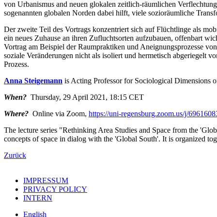
von Urbanismus and neuen glokalen zeitlich-räumlichen Verflechtunge
sogenannten globalen Norden dabei hilft, viele sozioräumliche Transf
Der zweite Teil des Vortrags konzentriert sich auf Flüchtlinge als m
ein neues Zuhause an ihren Zufluchtsorten aufzubauen, offenbart wich
Vortrag am Beispiel der Raumpraktiken und Aneignungsprozesse von syr
soziale Veränderungen nicht als isoliert und hermetisch abgeriegelt v
Prozess.
Anna Steigemann
is Acting Professor for Sociological Dimensions of
When?
Thursday, 29 April 2021, 18:15 CET
Where?
Online via Zoom,
https://uni-regensburg.zoom.us/j/696160
The lecture series "Rethinking Area Studies and Space from the 'Globa
concepts of space in dialog with the 'Global South'. It is organized to
Zurück
IMPRESSUM
PRIVACY POLICY
INTERN
English