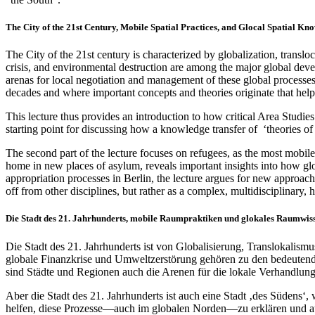
The City of the 21st Century, Mobile Spatial Practices, and Glocal Spatial Kn
The City of the 21st century is characterized by globalization, translo
crisis, and environmental destruction are among the major global develo
arenas for local negotiation and management of these global processes 
decades and where important concepts and theories originate that help 
This lecture thus provides an introduction to how critical Area Studie
starting point for discussing how a knowledge transfer of ‘theories of
The second part of the lecture focuses on refugees, as the most mobile s
home in new places of asylum, reveals important insights into how glob
appropriation processes in Berlin, the lecture argues for new approache
off from other disciplines, but rather as a complex, multidisciplinary,
Die Stadt des 21. Jahrhunderts, mobile Raumpraktiken und glokales Raumwiss
Die Stadt des 21. Jahrhunderts ist von Globalisierung, Translokalis
globale Finanzkrise und Umweltzerstörung gehören zu den bedeutends
sind Städte und Regionen auch die Arenen für die lokale Verhandlu
Aber die Stadt des 21. Jahrhunderts ist auch eine Stadt ‚des Süden
helfen, diese Prozesse—auch im globalen Norden—zu erklären und aus