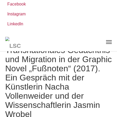
Facebook
Instagram
Zum
Sie
LinkedIn
Leibniz-WissenschaftsCampus
Hauptinhalt
sind
AKTUELLES UND VERANSTALTUNGEN
detail
springen
hier:
Transnationales Gedächtnis
und Migration in der Graphic
Novel „Fußnoten“ (2017).
Ein Gespräch mit der
Künstlerin Nacha
Vollenweider und der
Wissenschaftlerin Jasmin
Wrobel