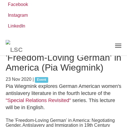
Facebook
Instagram
Skip
You
LinkedIn
Leibniz ScienceCampus
NEWS AND EVENTS
detail
to
are
main
here:
content
Lecture Series: The
'Freedom-Loving German' in
America (Pia Wiegmink)
23 Nov 2020
|
Event
Pia Wiegmink explores German American women's
antislavery literature in the fourth lecture of the
"Special Relations Revisited"
series. This lecture
will be in English.
The 'Freedom-Loving German' in America: Negotiating
Gender, Antislavery and Immigration in 19th Century