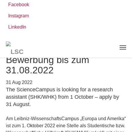
Facebook
Instagram
Skip
You
LinkedIn
Leibniz ScienceCampus
NEWS AND EVENTS
detail
to
are
main
here:
content
SHK/WHK gesucht!
Bewerbung bis zum
31.08.2022
31 Aug 2022
The ScienceCampus is looking for a research
assistant (SHK/WHK) from 1 October – apply by
31 August.
Am Leibniz-WissenschaftsCampus „Europa und Amerika“
ist zum 1. Oktober 2022 eine Stelle als Studentische bzw.